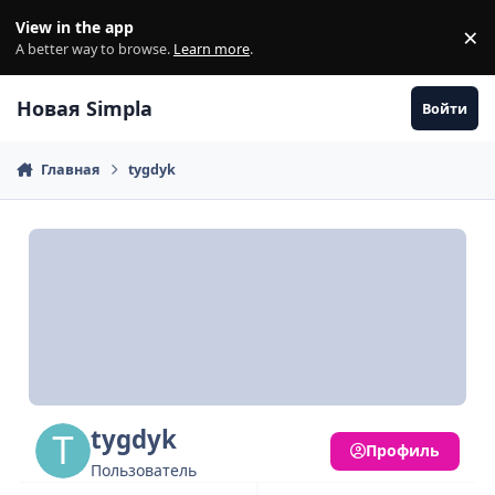
Перейти к содержанию
View in the app
×
Di
A better way to browse.
Learn more
.
Новая Simpla
Войти
Главная
tygdyk
tygdyk
Профиль
Пользователь