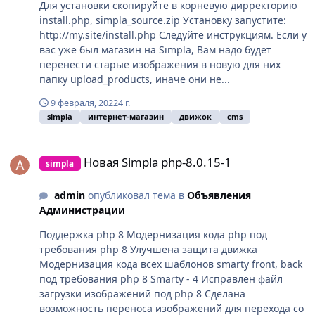
Для установки скопируйте в корневую дирректорию
install.php, simpla_source.zip Установку запустите:
http://my.site/install.php Следуйте инструкциям. Если у
вас уже был магазин на Simpla, Вам надо будет
перенести старые изображения в новую для них
папку upload_products, иначе они не...
9 февраля, 2022
4 г.
simpla
интернет-магазин
движок
cms
Новая Simpla php-8.0.15-1
Новая Simpla php-8.0.15-1
simpla
admin
опубликовал тема в
Объявления
Администрации
Поддержка php 8 Модернизация кода php под
требования php 8 Улучшена защита движка
Модернизация кода всех шаблонов smarty front, back
под требования php 8 Smarty - 4 Исправлен файл
загрузки изображений под php 8 Сделана
возможность переноса изображений для перехода со