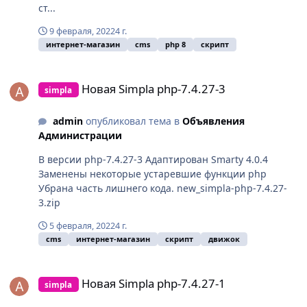
ст...
9 февраля, 2022
4 г.
интернет-магазин
cms
php 8
скрипт
Новая Simpla php-7.4.27-3
Новая Simpla php-7.4.27-3
simpla
admin
опубликовал тема в
Объявления
Администрации
В версии php-7.4.27-3 Адаптирован Smarty 4.0.4
Заменены некоторые устаревшие функции php
Убрана часть лишнего кода. new_simpla-php-7.4.27-
3.zip
5 февраля, 2022
4 г.
cms
интернет-магазин
скрипт
движок
Новая Simpla php-7.4.27-1
Новая Simpla php-7.4.27-1
simpla