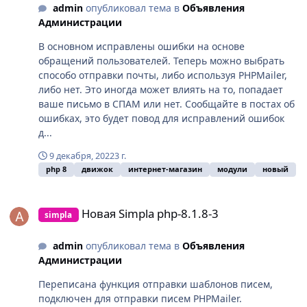
admin
опубликовал тема в
Объявления
Администрации
В основном исправлены ошибки на основе
обращений пользователей. Теперь можно выбрать
способо отправки почты, либо используя PHPMailer,
либо нет. Это иногда может влиять на то, попадает
ваше письмо в СПАМ или нет. Сообщайте в постах об
ошибках, это будет повод для исправлений ошибок
д...
9 декабря, 2022
3 г.
php 8
движок
интернет-магазин
модули
новый
Новая Simpla php-8.1.8-3
Новая Simpla php-8.1.8-3
simpla
admin
опубликовал тема в
Объявления
Администрации
Переписана функция отправки шаблонов писем,
подключен для отправки писем PHPMailer.