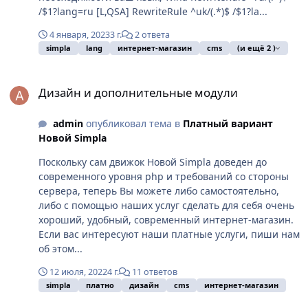
/$1?lang=ru [L,QSA] RewriteRule ^uk/(.*)$ /$1?la...
4 января, 2023
3 г.
2 ответа
simpla
lang
интернет-магазин
cms
(и ещё 2 )
Дизайн и дополнительные модули
Дизайн и дополнительные модули
admin
опубликовал тема в
Платный вариант
Новой Simpla
Поскольку сам движок Новой Simpla доведен до
современного уровня php и требований со стороны
сервера, теперь Вы можете либо самостоятельно,
либо с помощью наших услуг сделать для себя очень
хороший, удобный, современный интернет-магазин.
Если вас интересуют наши платные услуги, пиши нам
об этом...
12 июля, 2022
4 г.
11 ответов
simpla
платно
дизайн
cms
интернет-магазин