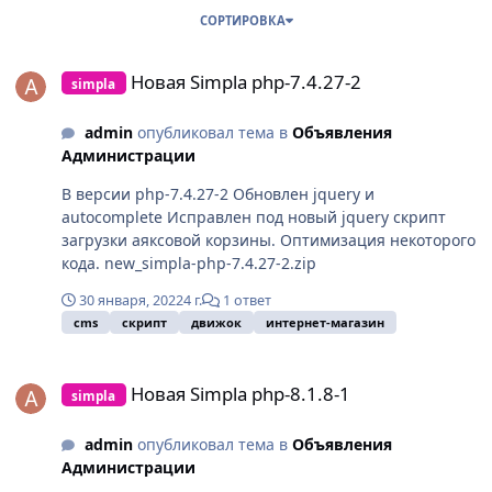
СОРТИРОВКА
Новая Simpla php-7.4.27-2
Новая Simpla php-7.4.27-2
simpla
admin
опубликовал тема в
Объявления
Администрации
В версии php-7.4.27-2 Обновлен jquery и
autocomplete Исправлен под новый jquery скрипт
загрузки аяксовой корзины. Оптимизация некоторого
кода. new_simpla-php-7.4.27-2.zip
30 января, 2022
4 г.
1 ответ
cms
скрипт
движок
интернет-магазин
Новая Simpla php-8.1.8-1
Новая Simpla php-8.1.8-1
simpla
admin
опубликовал тема в
Объявления
Администрации