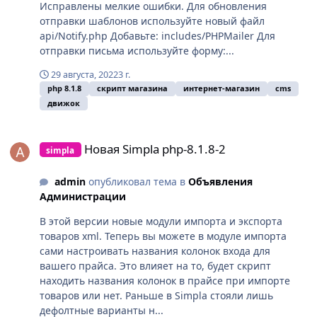
Исправлены мелкие ошибки. Для обновления
отправки шаблонов используйте новый файл
api/Notify.php Добавьте: includes/PHPMailer Для
отправки письма используйте форму:...
29 августа, 2022
3 г.
php 8.1.8
скрипт магазина
интернет-магазин
cms
движок
Новая Simpla php-8.1.8-2
Новая Simpla php-8.1.8-2
simpla
admin
опубликовал тема в
Объявления
Администрации
В этой версии новые модули импорта и экспорта
товаров xml. Теперь вы можете в модуле импорта
сами настроивать названия колонок входа для
вашего прайса. Это влияет на то, будет скрипт
находить названия колонок в прайсе при импорте
товаров или нет. Раньше в Simpla стояли лишь
дефолтные варианты н...