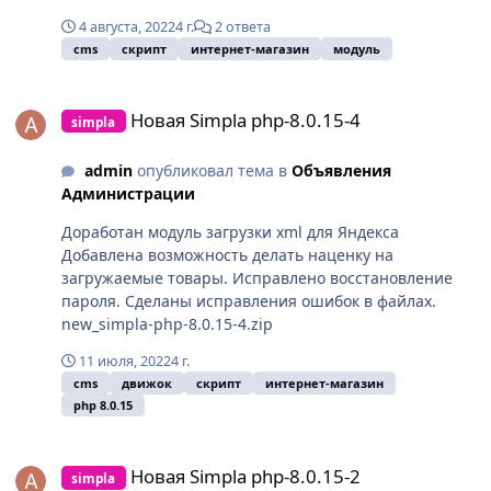
4 августа, 2022
4 г.
2 ответа
cms
скрипт
интернет-магазин
модуль
Новая Simpla php-8.0.15-4
Новая Simpla php-8.0.15-4
simpla
admin
опубликовал тема в
Объявления
Администрации
Доработан модуль загрузки xml для Яндекса
Добавлена возможность делать наценку на
загружаемые товары. Исправлено восстановление
пароля. Сделаны исправления ошибок в файлах.
new_simpla-php-8.0.15-4.zip
11 июля, 2022
4 г.
cms
движок
скрипт
интернет-магазин
php 8.0.15
Новая Simpla php-8.0.15-2
Новая Simpla php-8.0.15-2
simpla