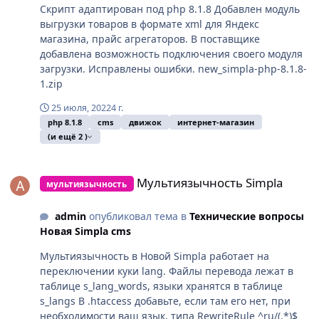
Скрипт адаптирован под php 8.1.8 Добавлен модуль
выгрузки товаров в формате xml для Яндекс
магазина, прайс агрегаторов. В поставщике
добавлена возможность подключения своего модуля
загрузки. Исправлены ошибки. new_simpla-php-8.1.8-
1.zip
25 июля, 2022
4 г.
php 8.1.8
cms
движок
интернет-магазин
(и ещё 2 )
Мультиязычность Simpla
Мультиязычность Simpla
мультиязычность
admin
опубликовал тема в
Технические вопросы
Новая Simpla cms
Мультиязычность в Новой Simpla работает на
переключении куки lang. Файлы перевода лежат в
таблице s_lang_words, языки хранятся в таблице
s_langs В .htaccess добавьте, если там его нет, при
необходимости ваш язык, типа RewriteRule ^ru/(.*)$