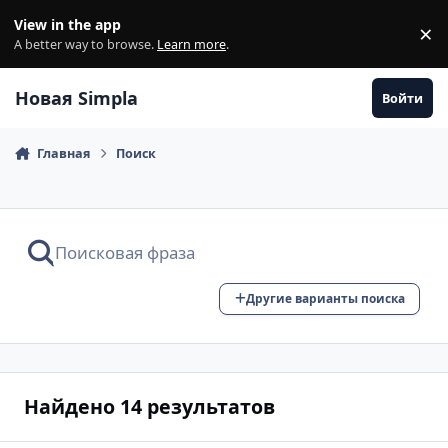
Перейти к содержанию
View in the app
×
Di
A better way to browse.
Learn more
.
Новая Simpla
Войти
Главная
Поиск
Другие варианты поиска
Найдено 14 результатов