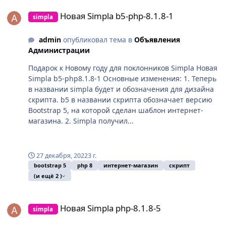
Новая Simpla b5-php-8.1.8-1
Новая Simpla b5-php-8.1.8-1
simpla
admin
опубликовал тема в
Объявления
Администрации
Подарок к Новому году для поклонников Simpla Новая
Simpla b5-php8.1.8-1 Основные изменения: 1. Теперь
в названии simpla будет и обозначения для дизайна
скрипта. b5 в названии скрипта обозначает версию
Bootstrap 5, на которой сделан шаблон интернет-
магазина. 2. Simpla получил...
27 декабря, 2022
3 г.
bootstrap 5
php 8
интернет-магазин
скрипт
(и ещё 2 )
Новая Simpla php-8.1.8-5
Новая Simpla php-8.1.8-5
simpla