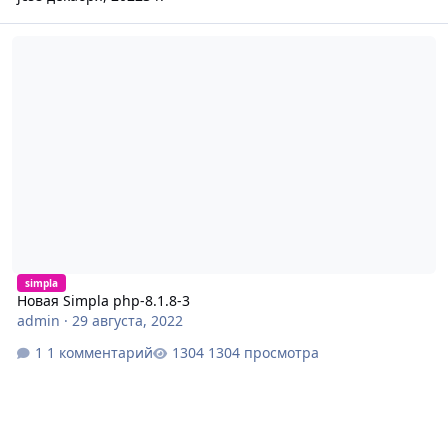
Новая Simpla php-8.1.8-3
simpla
Новая Simpla php-8.1.8-3
admin
·
29 августа, 2022
1 комментарий
1304 просмотра