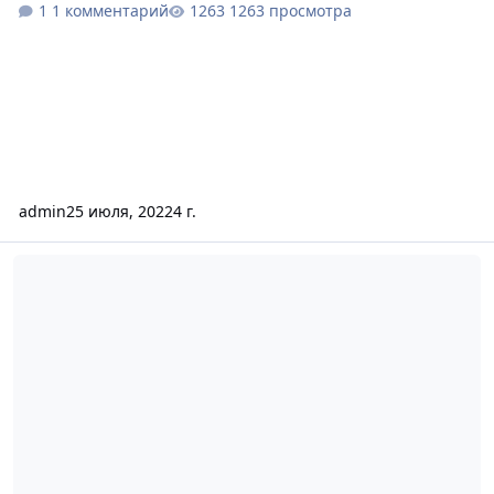
1 комментарий
1263 просмотра
admin
25 июля, 2022
4 г.
Новая Simpla php-8.0.15-4