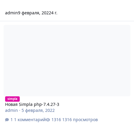
admin
9 февраля, 2022
4 г.
Новая Simpla php-7.4.27-3
simpla
Новая Simpla php-7.4.27-3
admin
·
5 февраля, 2022
1 комментарий
1316 просмотров