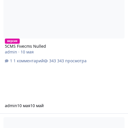
версия
5CMS Fivecms Nulled
admin
·
10 мая
1 комментарий
343 просмотра
admin
10 мая
10 май
Новая Simpla php-7.4.27-2