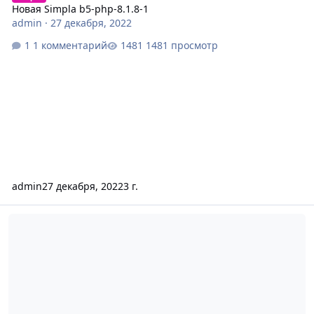
Новая Simpla b5-php-8.1.8-1
admin
·
27 декабря, 2022
1 комментарий
1481 просмотр
admin
27 декабря, 2022
3 г.
Новая Simpla php-8.1.8-5