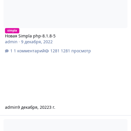
simpla
Новая Simpla php-8.1.8-5
admin
·
9 декабря, 2022
1 комментарий
1281 просмотр
admin
9 декабря, 2022
3 г.
Новая Simpla php-8.1.8-4