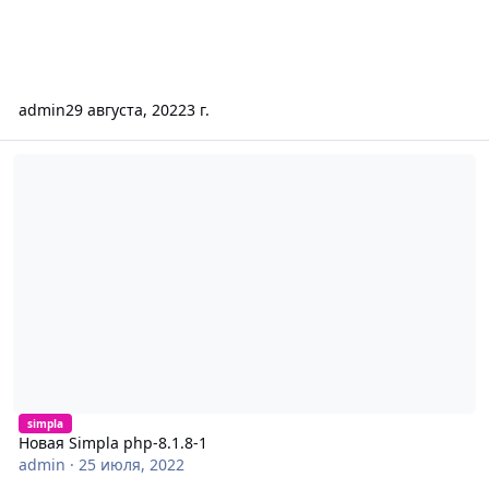
admin
29 августа, 2022
3 г.
Новая Simpla php-8.1.8-1
simpla
Новая Simpla php-8.1.8-1
admin
·
25 июля, 2022