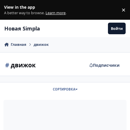
Перейти к содержанию
View in the app
×
Di
A better way to browse.
Learn more
.
Новая Simpla
Войти
Главная
движок
#
движок
Подписчики
СОРТИРОВКА
5CMS Fivecms Nulled