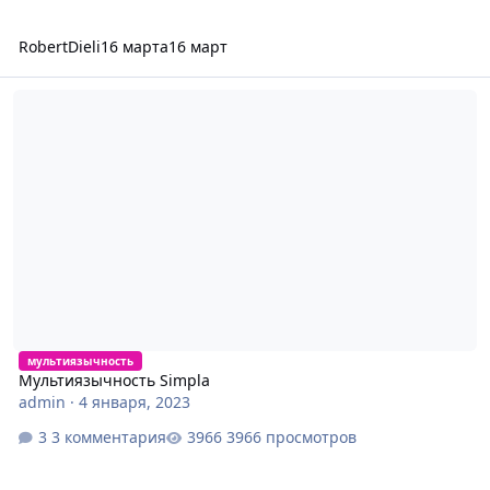
RobertDieli
16 марта
16 март
Мультиязычность Simpla
мультиязычность
Мультиязычность Simpla
admin
·
4 января, 2023
3 комментария
3966 просмотров