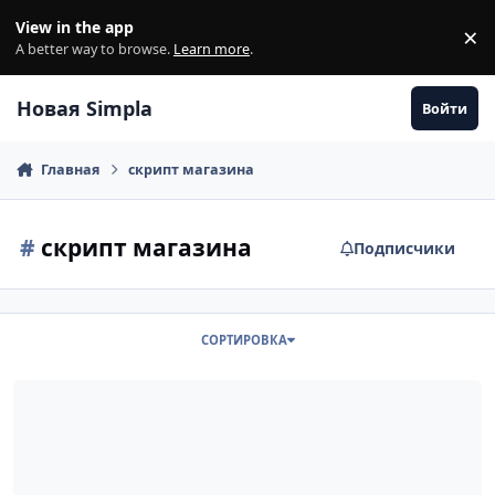
Перейти к содержанию
View in the app
×
Di
A better way to browse.
Learn more
.
Новая Simpla
Войти
Главная
скрипт магазина
#
скрипт магазина
Подписчики
СОРТИРОВКА
Новая Simpla php-8.1.8-3