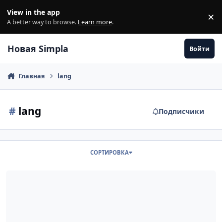
Перейти к содержанию
View in the app
×
Di
A better way to browse.
Learn more
.
Новая Simpla
Войти
Главная
lang
#
lang
Подписчики
СОРТИРОВКА
Мультиязычность Simpla