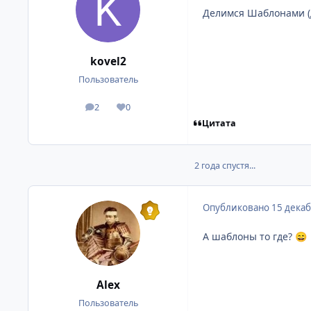
Делимся Шаблонами (
kovel2
Пользователь
2
0
сообщения
Репутация
Цитата
2 года спустя...
Опубликовано
15 декаб
А шаблоны то где?
😄
Alex
Пользователь