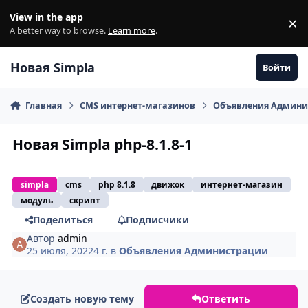
Перейти к содержанию
View in the app
×
Di
A better way to browse.
Learn more
.
Новая Simpla
Войти
Главная
CMS интернет-магазинов
Объявления Админи
Новая Simpla php-8.1.8-1
simpla
cms
php 8.1.8
движок
интернет-магазин
модуль
скрипт
Поделиться
Подписчики
Автор
admin
25 июля, 2022
4 г.
в
Объявления Администрации
Создать новую тему
Ответить