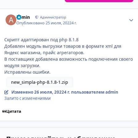
Author stats
admin
Администратор
Опубликовано
25 июля, 2022
4 г.
Скрипт адаптирован под php 8.1.8
Добавлен модуль выгрузки товаров в формате xml для
Яндекс магазина, прайс агрегаторов.
В поставщике добавлена возможность подключения своего
модуля загрузки.
Исправлены ошибки.
new_simpla-php-8.1.8-1.zip
Изменено
26 июля, 2022
4 г.
пользователем admin
Залито с изменениями
Цитата