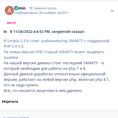
Author stats
admin
Администратор
Опубликовано
28 ноября, 2022
3 г.
АВТОР
В 11/26/2022 в 8:02 PM, sergeevizh сказал:
В Simpla 2.3.8 стоит шаблонизатор SMARTY с поддержкой
PHP 5.4-5.6.
На новых версия PHP, старый SMARTY может выдавать
ошибки.
На нашей версии движка стоит последний SMARTY - 4,
который необходим для работы на php 7 и 8.
Данный движок доработан относительно официальной
версии, работает на любой версии php, включая php 8.1,
его не надо нулить.
Все, что касается лицензии в нем удалено.
Цитата
2 недели спустя...