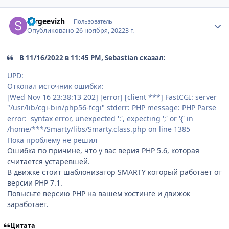
Author stats
sergeevizh
Пользователь
Опубликовано
26 ноября, 2022
3 г.
В 11/16/2022 в 11:45 PM, Sebastian сказал:
UPD:
Откопал источник ошибки:
[Wed Nov 16 23:38:13 202] [error] [client ***] FastCGI: server
"/usr/lib/cgi-bin/php56-fcgi" stderr: PHP message: PHP Parse
error: syntax error, unexpected ':', expecting ';' or '{' in
/home/***/Smarty/libs/Smarty.class.php on line 1385
Пока проблему не решил
Ошибка по причине, что у вас верия PHP 5.6, которая
считается устаревшей.
В движке стоит шаблонизатор SMARTY который работает от
версии PHP 7.1.
Повысьте версию PHP на вашем хостинге и движок
заработает.
Цитата