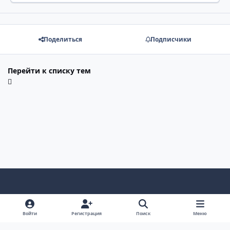
Поделиться
Подписчики
Перейти к списку тем
Светлый режим
Темный режим
Системные предпочтения
Войти
Регистрация
Поиск
Меню
Язык
Тема
Cookie-файлы