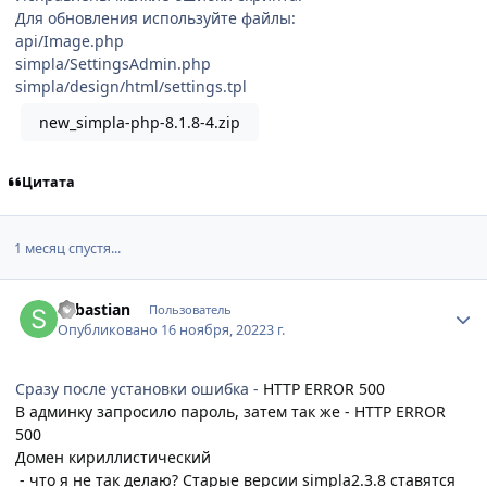
Для обновления используйте файлы:
api/Image.php
simpla/SettingsAdmin.php
simpla/design/html/settings.tpl
new_simpla-php-8.1.8-4.zip
Цитата
1 месяц спустя...
Author stats
Sebastian
Пользователь
Опубликовано
16 ноября, 2022
3 г.
Сразу после установки ошибка -
HTTP ERROR 500
В админку запросило пароль, затем так же -
HTTP ERROR
500
Домен кириллистический
- что я не так делаю? Старые версии simpla2.3.8 ставятся