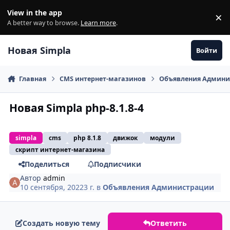
Перейти к содержанию
View in the app
×
Di
A better way to browse.
Learn more
.
Новая Simpla
Войти
Главная
CMS интернет-магазинов
Объявления Админи
Новая Simpla php-8.1.8-4
simpla
cms
php 8.1.8
движок
модули
скрипт интернет-магазина
Поделиться
Подписчики
Автор
admin
10 сентября, 2022
3 г.
в
Объявления Администрации
Создать новую тему
Ответить