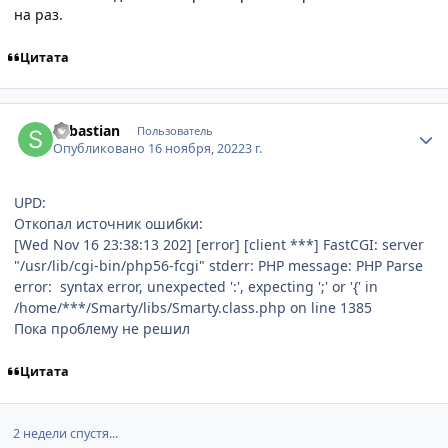
на раз.
Цитата
Author stats
Sebastian
Пользователь
Опубликовано
16 ноября, 2022
3 г.
UPD:
Откопал источник ошибки:
[Wed Nov 16 23:38:13 202] [error] [client ***] FastCGI: server
"/usr/lib/cgi-bin/php56-fcgi" stderr: PHP message: PHP Parse
error: syntax error, unexpected ':', expecting ';' or '{' in
/home/***/Smarty/libs/Smarty.class.php on line 1385
Пока проблему не решил
Цитата
2 недели спустя...