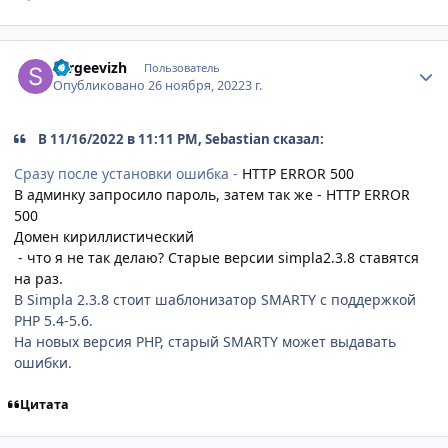
Author stats
sergeevizh
Пользователь
Опубликовано
26 ноября, 2022
3 г.
В 11/16/2022 в 11:11 PM, Sebastian сказал:
Сразу после установки ошибка -
HTTP ERROR 500
В админку запросило пароль, затем так же -
HTTP ERROR
500
Домен кириллистический
- что я не так делаю? Старые версии simpla2.3.8 ставятся
на раз.
В Simpla 2.3.8 стоит шаблонизатор SMARTY с поддержкой
PHP 5.4-5.6.
На новых версия PHP, старый SMARTY может выдавать
ошибки.
Цитата